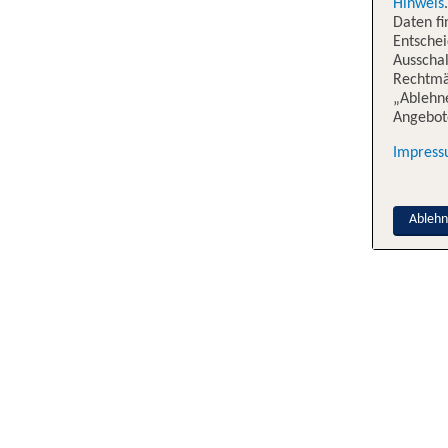
Hinweis
Daten f
Entschei
Ausschal
Rechtmäß
„Ablehn
Angebote
Impres
Ableh