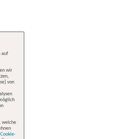
 auf
en wir
tzen,
se] von
alysen
 möglich
on
, welche
lehnen
Cookie-