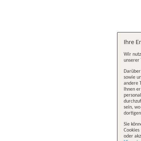
Ihre E
Wir nutz
unserer 
Darüber 
sowie un
andere 
Ihnen e
persona
durchzuf
sein, w
dortige
Sie könn
Cookies 
oder akz