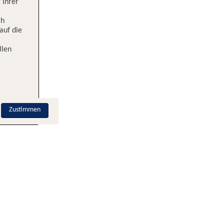
 Ihrer
ch
auf die
llen
Zustimmen