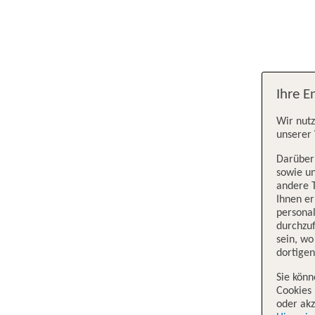
Ihre E
Wir nutz
unserer 
Darüber 
sowie un
andere 
Ihnen e
persona
durchzuf
sein, w
dortige
Sie könn
Cookies 
oder akz