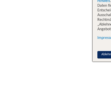
Hinweis
Daten f
Entschei
Ausschal
Rechtmäß
„Ablehn
Angebote
Impres
Ableh