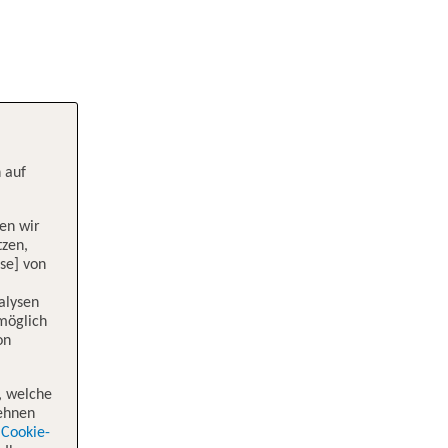
 auf
en wir
tzen,
se] von
alysen
 möglich
on
, welche
lehnen
Cookie-