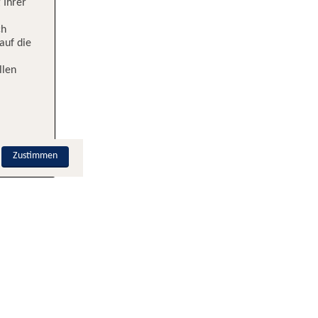
 Ihrer
ch
auf die
llen
Zustimmen