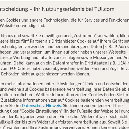
ntscheidung – Ihr Nutzungserlebnis bei TUI.com
 die Buchung abgesichert zu sein, schließe bei Buchung die kostenlos
s Kreditkartenantrags beim Kreditkarten-Service der Commerzbank A
en Cookies und andere Technologien, die für Services und Funktionen
Website notwendig sind.
htragen. Dazu wendest du dich an dein Reisebüro.
hinaus und soweit Sie einwilligen und „Zustimmen“ auswählen, könn
orthin.
sere bis zu fünf Partner als Drittanbieter Cookies auf Ihrem Gerät se
Technologien verwenden und personenbezogene Daten [z. B. IP-Adres
rheben und verarbeiten, um Ihnen auf oder neben unserer Webseite
lisierte Werbung und Inhalte vorzuschlagen sowie Messungen und An
 Montag bis Freitag von 08:00 bis 20:00 Uhr erreichbar ist:
ühren. Dabei kann auch ein Datentransfer in Drittstaaten [z.B. USA]
o vom EU-Datenschutzniveau abgewichen werden kann und Zugriffe v
n Behörden nicht ausgeschlossen werden können.
en mehr Informationen unter "Einstellungen" finden und entscheiden
und welche auf Cookies basierende Verarbeitung Ihrer Daten Sie ab
eptieren möchten. Weitere Information zu den Cookies finden Sie im
. Zusätzliche Informationen zur auf Cookies basierenden Verarbeitung
inden Sie im
Datenschutz-Hinweis
. Sie können zudem jederzeit Ihre
dung über "Cookie-Einstellungen" [in der Fußzeile der Webseite] dur
ch an:
ten der Kategorien widerrufen. Ein solcher Widerruf wirkt sich nicht 
igkeit der bis zum Widerruf erfolgten Verarbeitung aus. Soweit Sie
en“ wählen und Ihre Zustimmung verweigern, können keine individue