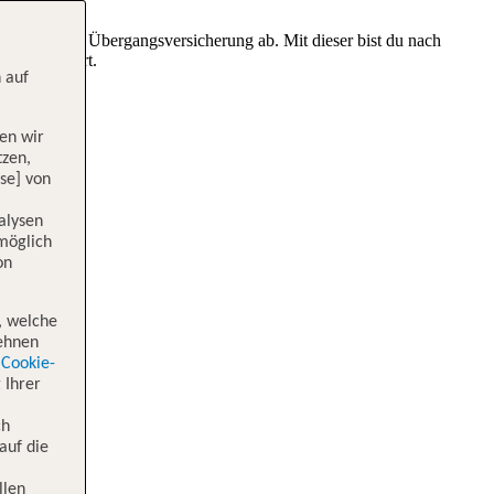
e TUI CARD Übergangsversicherung ab. Mit dieser bist du nach
G versichert.
 auf
en wir
tzen,
se] von
alysen
 möglich
on
, welche
lehnen
Cookie-
 Ihrer
ch
auf die
llen