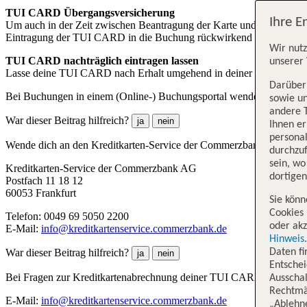
TUI CARD Übergangsversicherung
Ihre E
Um auch in der Zeit zwischen Beantragung der Karte und Eingabe in
Eintragung der TUI CARD in die Buchung rückwirkend ab Eingang de
Wir nutz
TUI CARD nachträglich eintragen lassen
unserer 
Lasse deine TUI CARD nach Erhalt umgehend in deiner Buchung nac
Darüber 
Bei Buchungen in einem (Online-) Buchungsportal wende dich bitte d
sowie un
andere 
War dieser Beitrag hilfreich?
ja
nein
Ihnen e
persona
Wende dich an den Kreditkarten-Service der Commerzbank AG, der von
durchzuf
sein, w
Kreditkarten-Service der Commerzbank AG
dortige
Postfach 11 18 12
60053 Frankfurt
Sie könn
Cookies 
Telefon: 0049 69 5050 2200
oder akz
E-Mail:
info@kreditkartenservice.commerzbank.de
Hinweis
War dieser Beitrag hilfreich?
Daten f
ja
nein
Entschei
Bei Fragen zur Kreditkartenabrechnung deiner TUI CARD wende di
Ausschal
Rechtmäß
E-Mail:
info@kreditkartenservice.commerzbank.de
„Ablehn