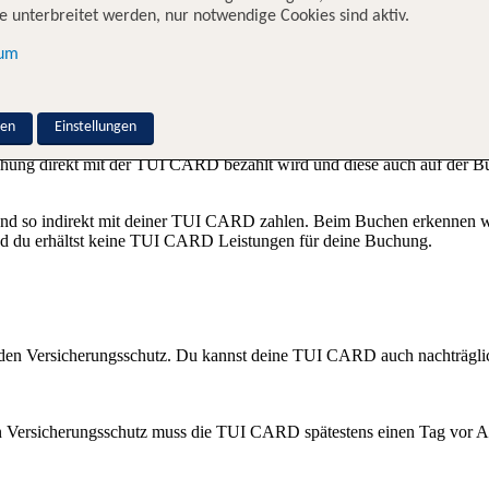
 12, 60053 Frankfurt
 unterbreitet werden, nur notwendige Cookies sind aktiv.
sum
erenzkonto gibst du dein persönliches SEPA-fähiges Girokonto an. V
nen
Einstellungen
g direkt mit der TUI CARD bezahlt wird und diese auch auf der Buch
d so indirekt mit deiner TUI CARD zahlen. Beim Buchen erkennen wir 
nd du erhältst keine TUI CARD Leistungen für deine Buchung.
en Versicherungsschutz. Du kannst deine TUI CARD auch nachträglich
 Versicherungsschutz muss die TUI CARD spätestens einen Tag vor Ab