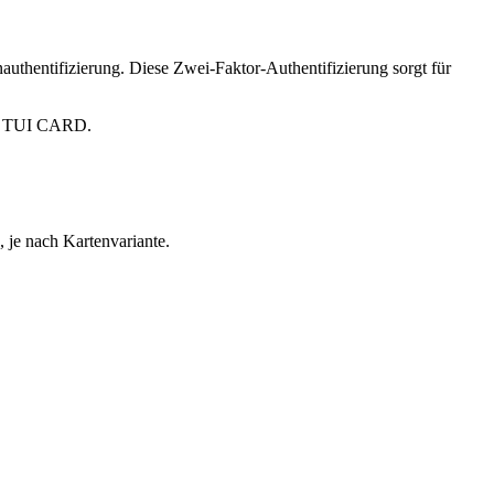
uthentifizierung. Diese Zwei-Faktor-Authentifizierung sorgt für
ner TUI CARD.
, je nach Kartenvariante.