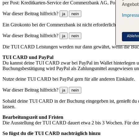
per Post: Kreditkarten-Service der Commerzbank AG, Postfach 11 18
Angebote
War dieser Beitrag hilfreich?
ja
nein
Impres
Ein Girokonto bei der Commerzbank ist nicht erforderlich. Als Ref
War dieser Beitrag hilfreich?
ja
nein
Ableh
Die TUI CARD Leistungen werden nur dann gewährt, wenn die Buchun
TUI CARD und PayPal
Du kannst deine TUI CARD zwar bei PayPal im Wallet hinterlegen un
Buchungsbestätigung wird PayPal als Zahlungsmittel ausgewiesen u
Nutze deine TUI CARD bei PayPal gern für alle anderen Einkäufe.
War dieser Beitrag hilfreich?
ja
nein
Sobald deine TUI CARD in der Buchung eingegeben ist, genießt du d
lassen.
Bearbeitungszeit und Fristen
Die Ausstellung der TUI CARD dauert etwa 2 bis 3 Wochen. Für den
So fügst du die TUI CARD nachträglich hinzu